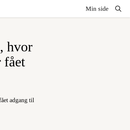
Min side
, hvor
 fået
fået adgang til