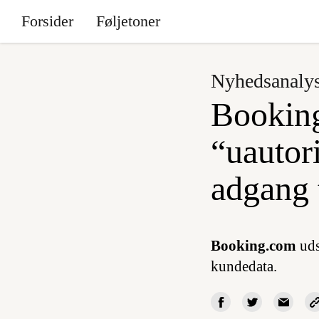
Forsider
Føljetoner
Nyhedsanaly
Booking
“uautori
adgang 
Booking.com
uds
kundedata.