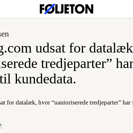
sen
.com udsat for datalæk
serede tredjeparter” har
til kundedata.
at for datalæk, hvor “uautoriserede tredjeparter” har 