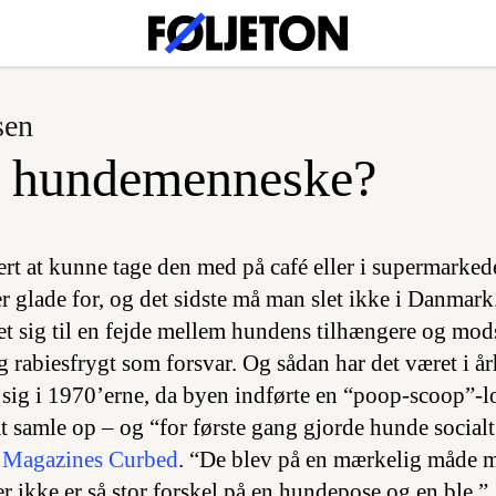
sen
t hundemenneske?
rt at kunne tage den med på café eller i supermarkede
 er glade for, og det sidste må man slet ikke i Danmar
t sig til en fejde mellem hundens tilhængere og mods
 rabiesfrygt som forsvar. Og sådan har det været i 
sig i 1970’erne, da byen indførte en “poop-scoop”-l
t samle op – og “for første gang gjorde hunde socialt
 Magazines Curbed
. “De blev på en mærkelig måde 
der ikke er så stor forskel på en hundepose og en ble.”