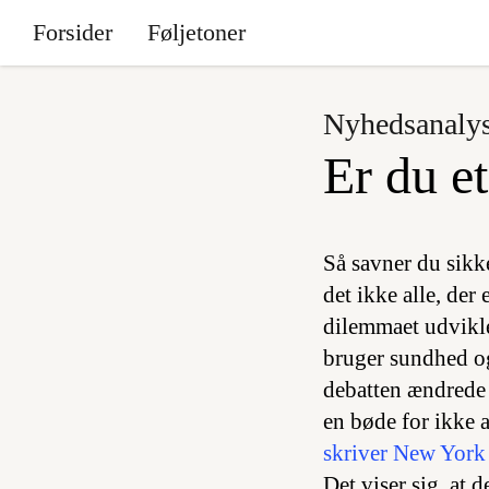
Forsider
Føljetoner
Nyhedsanaly
Er du e
Så savner du sikke
det ikke alle, der
dilemmaet udvikle
bruger sundhed og
debatten ændrede 
en bøde for ikke a
skriver New York
Det viser sig, at 