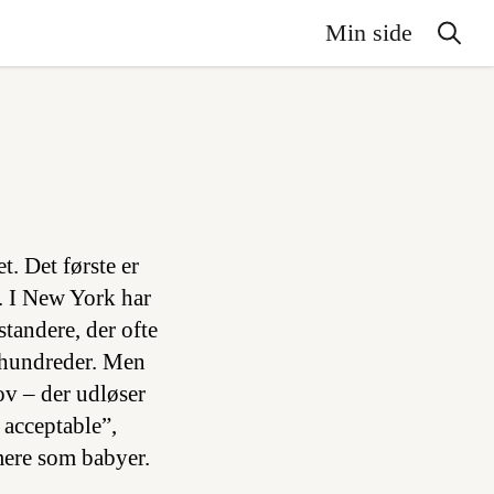
Min side
t. Det første er
k. I New York har
tandere, der ofte
århundreder. Men
ov – der udløser
 acceptable”,
mere som babyer.