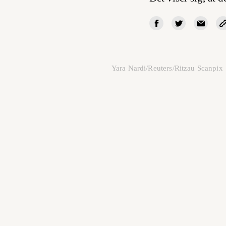
Yara Nardi/Reuters/Ritzau Scanpix