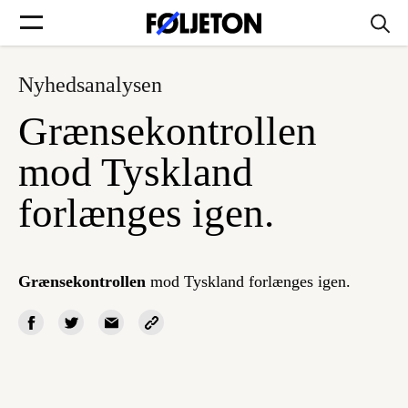
Nyhedsanalysen
Forsider
Grænsekontrollen
Føljetoner
mod Tyskland
forlænges igen.
Søg
Grænsekontrollen
mod Tyskland forlænges igen.
Min side
Log ind