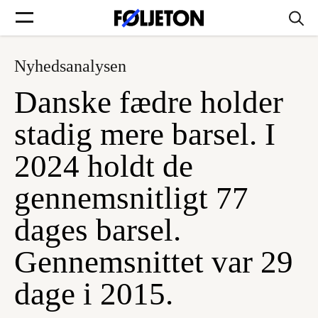
Nyhedsanalysen
Forsider
Danske fædre holder
Føljetoner
stadig mere barsel. I
2024 holdt de
gennemsnitligt 77
Søg
dages barsel.
Min side
Gennemsnittet var 29
dage i 2015.
Log ind