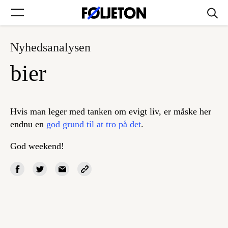
Nyhedsanalysen
Forsider
bier
Føljetoner
Hvis man leger med tanken om evigt liv, er måske her
endnu en
god grund til at tro på det
.
Søg
God weekend!
Min side
Log ind