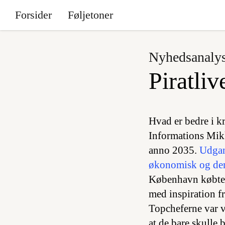
Forsider
Føljetoner
Nyhedsanaly
Piratliv
Hvad er bedre i kr
Informations Mikk
anno 2035.
Udgang
økonomisk og dem
København købte 
med inspiration f
Topcheferne var va
at de bare skulle 