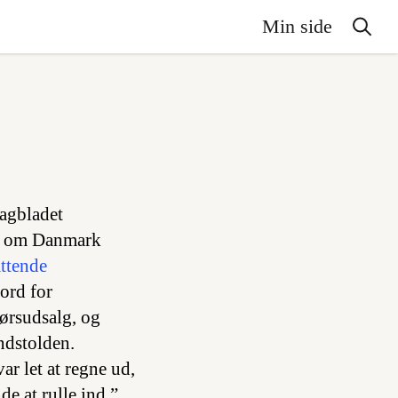
Min side
Dagbladet
le om Danmark
attende
ord for
ørsudsalg, og
ndstolden.
ar let at regne ud,
de at rulle ind.”