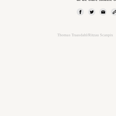
Thomas Traasdahl/Ritzau Scanpix