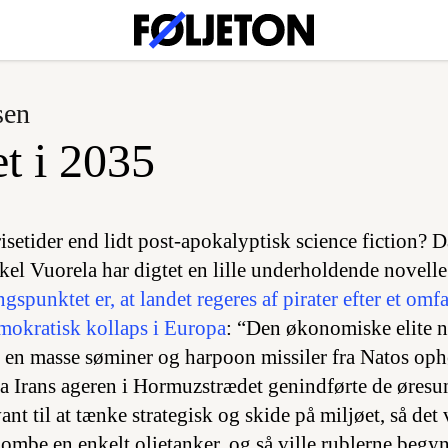
sen
et i 2035
isetider end lidt post-apokalyptisk science fiction? 
el Vuorela har digtet en lille underholdende novel
spunktet er, at landet regeres af pirater efter et omf
okratisk kollaps i Europa
: “Den økonomiske elite n
en masse søminer og harpoon missiler fra Natos oph
ra Irans ageren i Hormuzstrædet genindførte de øresu
nt til at tænke strategisk og skide på miljøet, så det v
bombe en enkelt olietanker, og så ville rublerne begyn