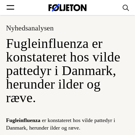
Nyhedsanalysen
Forsider
Fugleinfluenza er
Føljetoner
konstateret hos vilde
pattedyr i Danmark,
herunder ilder og
Søg
ræve.
Min side
Fugleinfluenza
er konstateret hos vilde pattedyr i
Log ind
Danmark, herunder ilder og ræve.