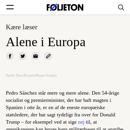
Kære læser
Forsider
Alene i Europa
Føljetoner
Nacho Doce/Reuters/Ritzau Scanpix
Søg
Pedro Sánchez står mere og mere alene. Den 54-årige
Min side
socialist og premierminister, der har haft magten i
Spanien i otte år, er en af de eneste europæiske
statsledere, der har sagt tydeligt fra over for Donald
Log ind
Trump – for eksempel ved at sige
nej
til, at
amerikanerne kan bruge hans militærbaser til at angribe