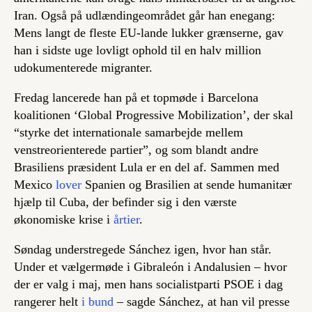
Iran. Også på udlændingeområdet går han enegang:
Mens langt de fleste EU-lande lukker grænserne, gav
han i sidste uge lovligt ophold til en halv million
udokumenterede migranter.
Fredag lancerede han på et topmøde i Barcelona
koalitionen ‘Global Progressive Mobilization’, der skal
“styrke det internationale samarbejde mellem
venstreorienterede partier”, og som blandt andre
Brasiliens præsident Lula er en del af. Sammen med
Mexico
lover
Spanien og Brasilien at sende humanitær
hjælp til Cuba, der befinder sig i den værste
økonomiske krise i
årtier
.
Søndag understregede Sánchez igen, hvor han står.
Under et vælgermøde i Gibraleón i Andalusien – hvor
der er valg i maj, men hans socialistparti PSOE i dag
rangerer helt
i bund
– sagde Sánchez, at han vil presse