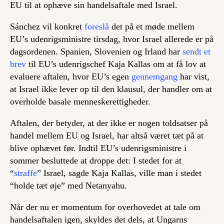
EU til at ophæve sin handelsaftale med Israel.
Sánchez vil konkret
foreslå
det på et møde mellem
EU’s udenrigsministre tirsdag, hvor Israel allerede er på
dagsordenen. Spanien, Slovenien og Irland har
sendt et
brev
til EU’s udenrigschef Kaja Kallas om at få lov at
evaluere aftalen, hvor EU’s egen
gennemgang
har vist,
at Israel ikke lever op til den klausul, der handler om at
overholde basale menneskerettigheder.
Aftalen, der betyder, at der ikke er nogen toldsatser på
handel mellem EU og Israel, har altså været tæt på at
blive ophævet før. Indtil EU’s udenrigsministre i
sommer besluttede at droppe det: I stedet for at
“
straffe
” Israel, sagde Kaja Kallas, ville man i stedet
“holde tæt øje” med Netanyahu.
Når der nu er momentum for overhovedet at tale om
handelsaftalen igen, skyldes det dels, at Ungarns