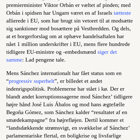
premierminister Viktor Orbán er væltet af pinden; med
Orbán i spidsen har Ungarn været en af Israels
tætteste
allierede i EU, som har brugt sin vetoret til at modsætte
sig sanktioner mod bosættere på Vestbredden. Og dels,
at et borgerforslag om at ophæve handelsaftalen har
nået 1 million underskrifter i EU, mens flere hundrede
tidligere EU-ministre og -embedsmænd
siger det
samme
: Lad pengene tale.
Mens Sánchez internationalt har fået status som en
“
progressiv superhelt
”, er billedet et andet
indenrigspolitisk. Problemerne har stået i kø. Der er
blandt andet korruptionssagerne mod Sánchez’ tidligere
højre hånd José Luis Ábalos og mod hans ægtefælle
Begoña Gómez, som Sánchez kalder “resultatet af en
smædekampagne” fra højrefløjen. Dertil kommer et
“landsdækkende strømsvigt, en svækkelse af Sánchez’
parlamentariske flertal, en boligkrise og livsfarlige