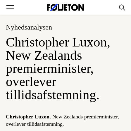
Nyhedsanalysen
Forsider
Christopher Luxon,
Føljetoner
New Zealands
premierminister,
overlever
Søg
tillidsafstemning.
Min side
Christopher Luxon
, New Zealands premierminister,
Log ind
overlever tillidsafstemning.