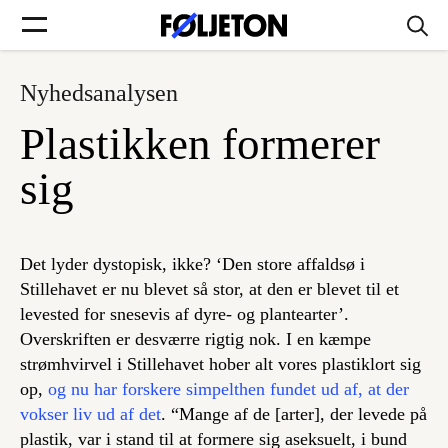
Nyhedsanalysen
Forsider
Plastikken formerer
Føljetoner
sig
Det lyder dystopisk, ikke? ‘Den store affaldsø i
Søg
Stillehavet er nu blevet så stor, at den er blevet til et
levested for snesevis af dyre- og plantearter’.
Overskriften er desværre rigtig nok. I en kæmpe
Min side
strømhvirvel i Stillehavet hober alt vores plastiklort sig
op,
og nu har forskere simpelthen fundet ud af, at der
Log ind
vokser liv ud af det
. “Mange af de [arter], der levede på
plastik, var i stand til at formere sig aseksuelt, i bund