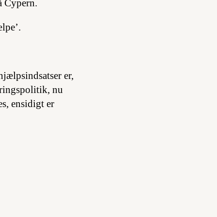
å Cypern.
lpe’.
jælpsindsatser er,
ringspolitik, nu
s, ensidigt er