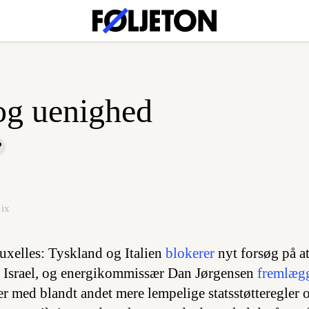
og uenighed
ix
uxelles: Tyskland og Italien
blokerer
nyt forsøg på 
d Israel, og energikommissær Dan Jørgensen
fremlæg
 med blandt andet mere lempelige statsstøtteregler og