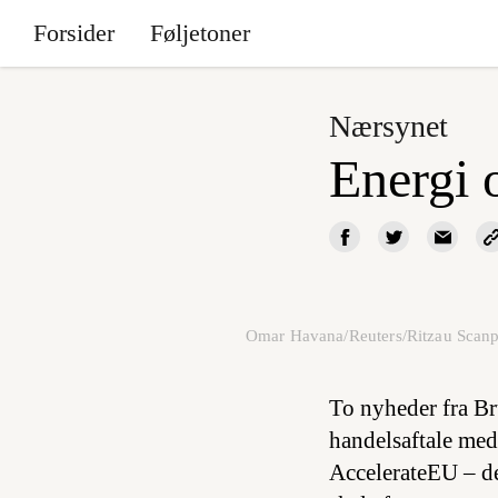
Forsider
Føljetoner
Nærsynet
Energi 
Omar Havana/Reuters/Ritzau Scanp
To nyheder fra Br
handelsaftale me
AccelerateEU – der