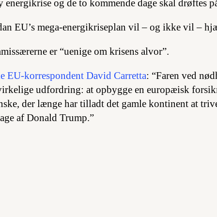
y energikrise og de to kommende dage skal drøftes p
dan EU’s mega-energikriseplan vil – og ikke vil – hjæ
missærerne er “uenige om krisens alvor”.
ke EU-korrespondent David Carretta
: “Faren ved nødh
 virkelige udfordring: at opbygge en europæisk forsik
ke, der længe har tilladt det gamle kontinent at trive
lbage af Donald Trump.”