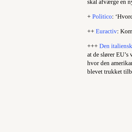
skal afværge en n
+
Politico
: ‘Hvor
++
Euractiv
: Kom
+++
Den italiens
at de slører EU’s
hvor den amerikans
blevet trukket ti