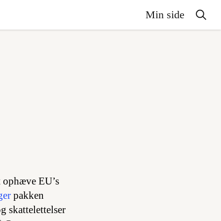
Min side
at ophæve EU’s
ger
pakken
 skattelettelser