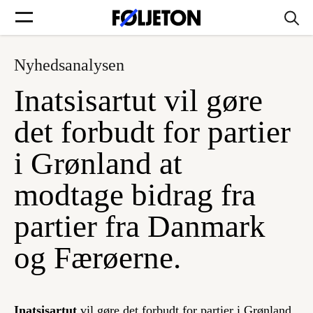
Nyhedsanalysen
Forsider
Inatsisartut vil gøre
Føljetoner
det forbudt for partier
i Grønland at
modtage bidrag fra
Søg
partier fra Danmark
Min side
og Færøerne.
Log ind
Inatsisartut
vil gøre det forbudt for partier i Grønland