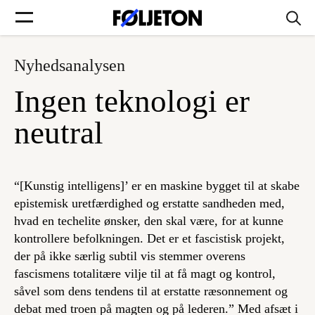
Nyhedsanalysen
Forsider
Ingen teknologi er
Føljetoner
neutral
“[Kunstig intelligens]’ er en maskine bygget til at skabe
Søg
epistemisk uretfærdighed og erstatte sandheden med,
hvad en techelite ønsker, den skal være, for at kunne
kontrollere befolkningen. Det er et fascistisk projekt,
Min side
der på ikke særlig subtil vis stemmer overens
fascismens totalitære vilje til at få magt og kontrol,
Log ind
såvel som dens tendens til at erstatte ræsonnement og
debat med troen på magten og på lederen.” Med afsæt i