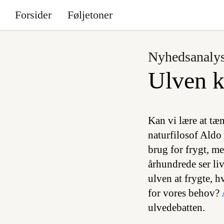
Forsider
Føljetoner
Nyhedsanaly
Ulven k
Kan vi lære at tæn
naturfilosof Aldo
brug for frygt, me
århundrede ser liv
ulven at frygte, h
for vores behov?
ulvedebatten.