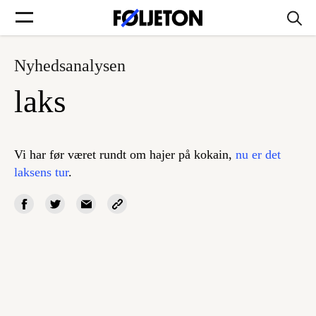
Nyhedsanalysen
Forsider
laks
Føljetoner
Vi har før været rundt om hajer på kokain,
nu er det
laksens tur
.
Søg
Min side
Log ind