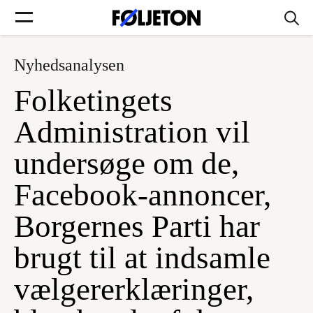
Nyhedsanalysen
Forsider
Folketingets
Føljetoner
Administration vil
undersøge om de,
Facebook-annoncer,
Søg
Borgernes Parti har
Min side
brugt til at indsamle
vælgererklæringer,
Log ind