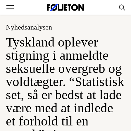
Nyhedsanalysen
Forsider
Tyskland oplever
Føljetoner
stigning i anmeldte
seksuelle overgreb og
voldtægter. “Statistisk
Søg
set, så er bedst at lade
Min side
være med at indlede
et forhold til en
Log ind