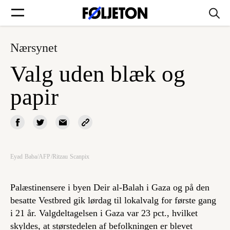
Nærsynet
Forsider
Valg uden blæk og
Føljetoner
papir
Søg
Eyad Baba/AFP/Ritzau Scanpix
Min side
Palæstinensere i byen Deir al-Balah i Gaza og på den
besatte Vestbred gik lørdag til lokalvalg for første gang
Log ind
i 21 år. Valgdeltagelsen i Gaza var 23 pct., hvilket
skyldes, at størstedelen af befolkningen er blevet