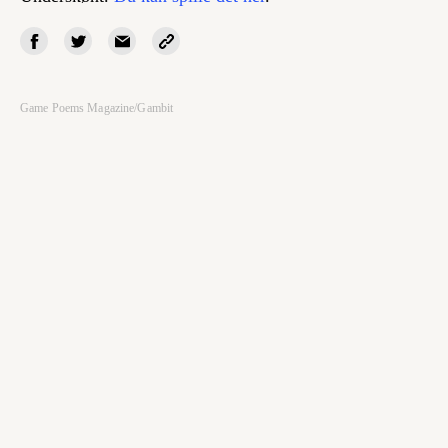
Game Poems Magazine/Gambit