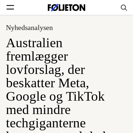
Nyhedsanalysen
Forsider
Australien
Føljetoner
fremlægger
lovforslag, der
beskatter Meta,
Søg
Google og TikTok
Min side
med mindre
techgiganterne
Log ind