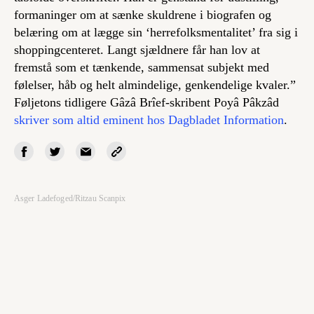
formaninger om at sænke skuldrene i biografen og
belæring om at lægge sin ‘herrefolksmentalitet’ fra sig i
shoppingcenteret. Langt sjældnere får han lov at
fremstå som et tænkende, sammensat subjekt med
følelser, håb og helt almindelige, genkendelige kvaler.”
Føljetons tidligere Gâzâ Brîef-skribent Poyâ Pâkzâd
skriver som altid eminent hos Dagbladet Information
.
Asger Ladefoged/Ritzau Scanpix