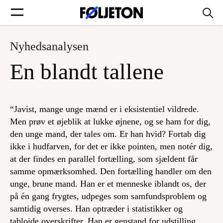
Nyhedsanalysen
Forsider
En blandt tallene
Føljetoner
“Javist, mange unge mænd er i eksistentiel vildrede.
Men prøv et øjeblik at lukke øjnene, og se ham for dig,
den unge mand, der tales om. Er han hvid? Fortab dig
Søg
ikke i hudfarven, for det er ikke pointen, men notér dig,
at der findes en parallel fortælling, som sjældent får
Min side
samme opmærksomhed. Den fortælling handler om den
unge, brune mand. Han er et menneske iblandt os, der
på én gang frygtes, udpeges som samfundsproblem og
Log ind
samtidig overses. Han optræder i statistikker og
tabloide overskrifter. Han er genstand for udstilling,