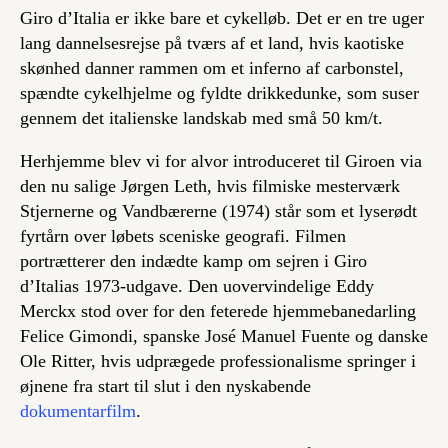
Giro d’Italia er ikke bare et cykelløb. Det er en tre uger
lang dannelsesrejse på tværs af et land, hvis kaotiske
skønhed danner rammen om et inferno af carbonstel,
spændte cykelhjelme og fyldte drikkedunke, som suser
gennem det italienske landskab med små 50 km/t.
Herhjemme blev vi for alvor introduceret til Giroen via
den nu salige Jørgen Leth, hvis filmiske mesterværk
Stjernerne og Vandbærerne
(1974) står som et lyserødt
fyrtårn over løbets sceniske geografi. Filmen
portrætterer den indædte kamp om sejren i Giro
d’Italias 1973-udgave. Den uovervindelige Eddy
Merckx stod over for den feterede hjemmebanedarling
Felice Gimondi, spanske José Manuel Fuente og danske
Ole Ritter, hvis udprægede professionalisme springer i
øjnene fra start til slut i den nyskabende
dokumentarfilm
.