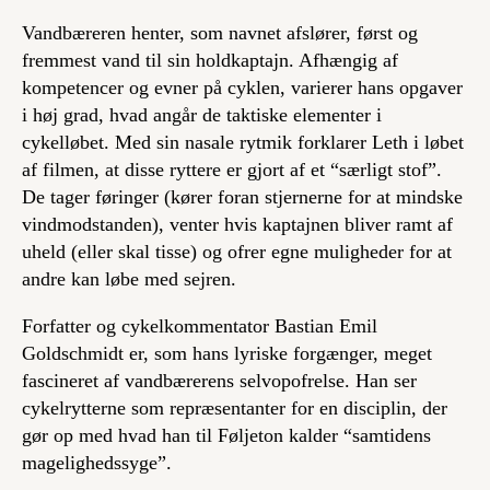
Vandbæreren henter, som navnet afslører, først og
fremmest vand til sin holdkaptajn. Afhængig af
kompetencer og evner på cyklen, varierer hans opgaver
i høj grad, hvad angår de taktiske elementer i
cykelløbet. Med sin nasale rytmik forklarer Leth i løbet
af filmen, at disse ryttere er gjort af et “særligt stof”.
De tager føringer (kører foran stjernerne for at mindske
vindmodstanden), venter hvis kaptajnen bliver ramt af
uheld (eller skal tisse) og ofrer egne muligheder for at
andre kan løbe med sejren.
Forfatter og cykelkommentator Bastian Emil
Goldschmidt er, som hans lyriske forgænger, meget
fascineret af vandbærerens selvopofrelse. Han ser
cykelrytterne som repræsentanter for en disciplin, der
gør op med hvad han til Føljeton kalder “samtidens
magelighedssyge”.