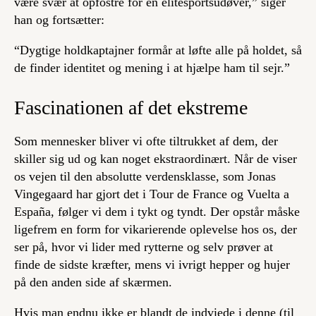
være svær at opfostre for en elitesportsudøver,” siger
han og fortsætter:
“Dygtige holdkaptajner formår at løfte alle på holdet, så
de finder identitet og mening i at hjælpe ham til sejr.”
Fascinationen af det ekstreme
Som mennesker bliver vi ofte tiltrukket af dem, der
skiller sig ud og kan noget ekstraordinært. Når de viser
os vejen til den absolutte verdensklasse, som Jonas
Vingegaard har gjort det i Tour de France og Vuelta a
España, følger vi dem i tykt og tyndt. Der opstår måske
ligefrem en form for vikarierende oplevelse hos os, der
ser på, hvor vi lider med rytterne og selv prøver at
finde de sidste kræfter, mens vi ivrigt hepper og hujer
på den anden side af skærmen.
Hvis man endnu ikke er blandt de indviede i denne (til