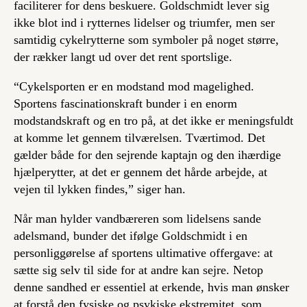
faciliterer for dens beskuere. Goldschmidt lever sig
ikke blot ind i rytternes lidelser og triumfer, men ser
samtidig cykelrytterne som symboler på noget større,
der rækker langt ud over det rent sportslige.
“Cykelsporten er en modstand mod magelighed.
Sportens fascinationskraft bunder i en enorm
modstandskraft og en tro på, at det ikke er meningsfuldt
at komme let gennem tilværelsen. Tværtimod. Det
gælder både for den sejrende kaptajn og den ihærdige
hjælperytter, at det er gennem det hårde arbejde, at
vejen til lykken findes,” siger han.
Når man hylder vandbæreren som lidelsens sande
adelsmand, bunder det ifølge Goldschmidt i en
personliggørelse af sportens ultimative offergave: at
sætte sig selv til side for at andre kan sejre. Netop
denne sandhed er essentiel at erkende, hvis man ønsker
at forstå den fysiske og psykiske ekstremitet, som