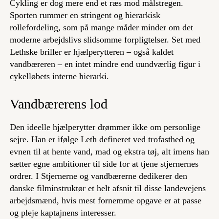
Cykling er dog mere end et ræs mod målstregen.
Sporten rummer en stringent og hierarkisk
rollefordeling, som på mange måder minder om det
moderne arbejdslivs slidsomme forpligtelser. Set med
Lethske briller er hjælperytteren – også kaldet
vandbæreren – en intet mindre end uundværlig figur i
cykelløbets interne hierarki.
Vandbærerens lod
Den ideelle hjælperytter drømmer ikke om personlige
sejre. Han er ifølge Leth defineret ved trofasthed og
evnen til at hente vand, mad og ekstra tøj, alt imens han
sætter egne ambitioner til side for at tjene stjernernes
ordrer. I
Stjernerne og vandbærerne
dedikerer den
danske filminstruktør et helt afsnit til disse landevejens
arbejdsmænd, hvis mest fornemme opgave er at passe
og pleje kaptajnens interesser.