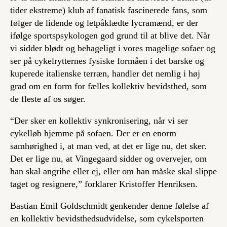
tider ekstreme) klub af fanatisk fascinerede fans, som
følger de lidende og letpåklædte lycramænd, er der
ifølge sportspsykologen god grund til at blive det. Når
vi sidder blødt og behageligt i vores magelige sofaer og
ser på cykelrytternes fysiske formåen i det barske og
kuperede italienske terræn, handler det nemlig i høj
grad om en form for fælles kollektiv bevidsthed, som
de fleste af os søger.
“Der sker en kollektiv synkronisering, når vi ser
cykelløb hjemme på sofaen. Der er en enorm
samhørighed i, at man ved, at det er lige nu, det sker.
Det er lige nu, at Vingegaard sidder og overvejer, om
han skal angribe eller ej, eller om han måske skal slippe
taget og resignere,” forklarer Kristoffer Henriksen.
Bastian Emil Goldschmidt genkender denne følelse af
en kollektiv bevidsthedsudvidelse, som cykelsporten