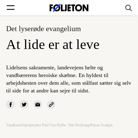
Det lyserøde evangelium
Forsider
At lide er at leve
Føljetoner
Lidelsens sakramente, landevejens helte og
vandbærerens heroiske skæbne. En hyldest til
arbejdshesten over dem alle, som stålfast sætter sig selv
Søg
til side for at andre kan sejre til sidst.
Min side
Log ind
Vandbærer/hjælperytter Paul Van Hylfte. Nils Meilvang/Ritzau Scanpix