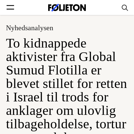
Nyhedsanalysen
Forsider
To kidnappede
Føljetoner
aktivister fra Global
Sumud Flotilla er
blevet stillet for retten
Søg
i Israel til trods for
Min side
anklager om ulovlig
tilbageholdelse, tortur
Log ind