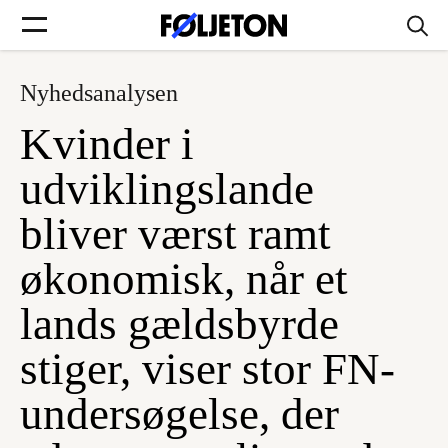
Nyhedsanalysen
Forsider
Kvinder i
Føljetoner
udviklingslande
bliver værst ramt
økonomisk, når et
Søg
lands gældsbyrde
Min side
stiger, viser stor FN-
undersøgelse, der
Log ind