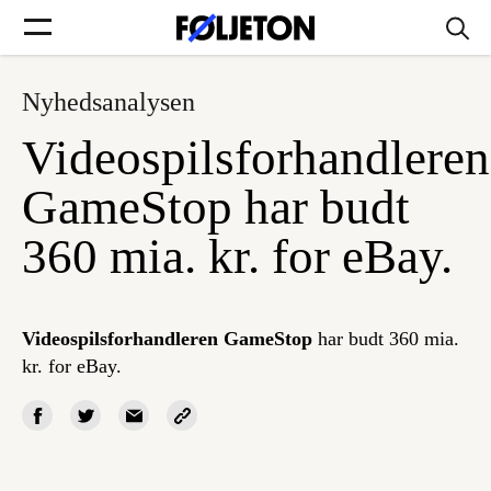
Nyhedsanalysen
Forsider
Videospilsforhandleren
Føljetoner
GameStop har budt
360 mia. kr. for eBay.
Søg
Videospilsforhandleren GameStop
har budt 360 mia.
kr. for eBay.
Min side
Log ind