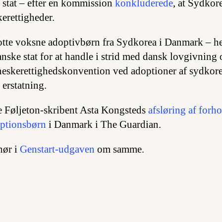
stat – efter en kommission
konkluderede
, at Sydkor
erettigheder.
tte voksne adoptivbørn fra Sydkorea i Danmark – her
nske stat for at handle i strid med dansk lovgivning
skerettighedskonvention ved adoptioner af sydkore
 erstatning.
e Føljeton-skribent Asta Kongsteds
afsløring af forh
ptionsbørn
i Danmark i The Guardian.
hør i
Genstart-udgaven
om samme.