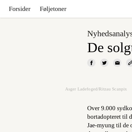
Forsider
Føljetoner
Nyhedsanaly
De solg
Asger Ladefoged/Ritzau Scanpix
Over 9.000 sydkor
bortadopteret til
Jae-myung til de 