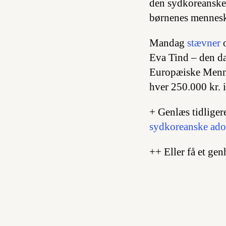
den sydkoreanske 
børnenes mennesk
Mandag
stævner
o
Eva Tind – den da
Europæiske Menne
hver 250.000 kr. i
+ Genlæs tidliger
sydkoreanske ado
++ Eller få et gen