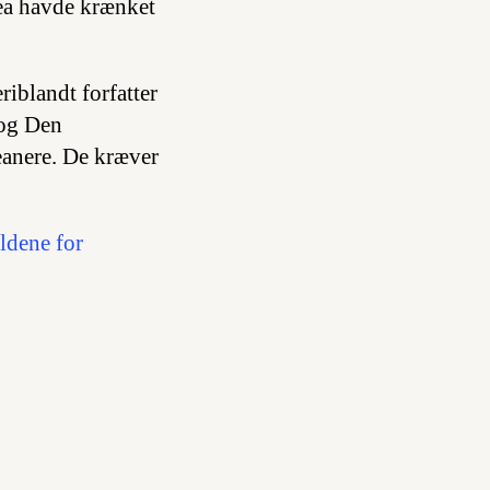
ea havde krænket
iblandt forfatter
 og Den
anere. De kræver
oldene for