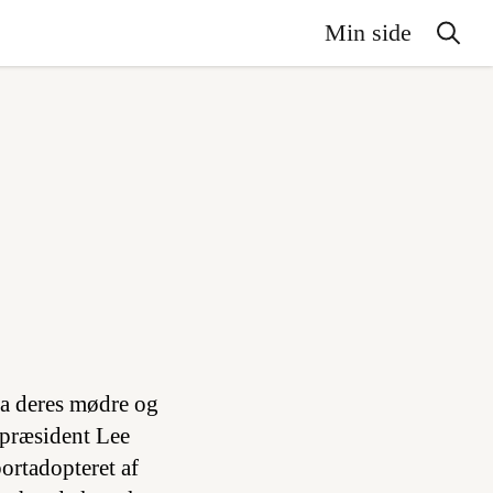
Min side
ra deres mødre og
 præsident Lee
ortadopteret af