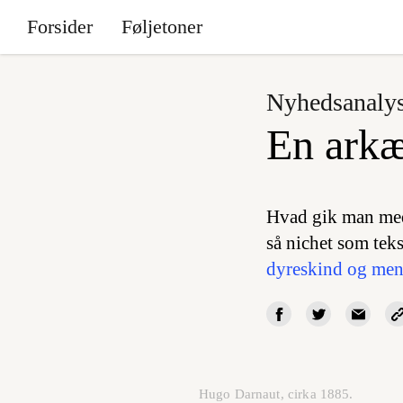
Forsider
Føljetoner
Nyhedsanaly
En arkæ
Hvad gik man med
så nichet som teks
dyreskind og menn
Hugo Darnaut, cirka 1885.