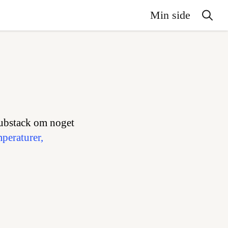
Min side
ubstack om noget
peraturer,