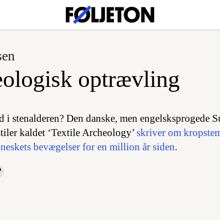
sen
ologisk optrævling
 i stenalderen? Den danske, men engelsksprogede S
tiler kaldet ‘Textile Archeology’
skriver om kropstem
eskets bevægelser for en million år siden
.