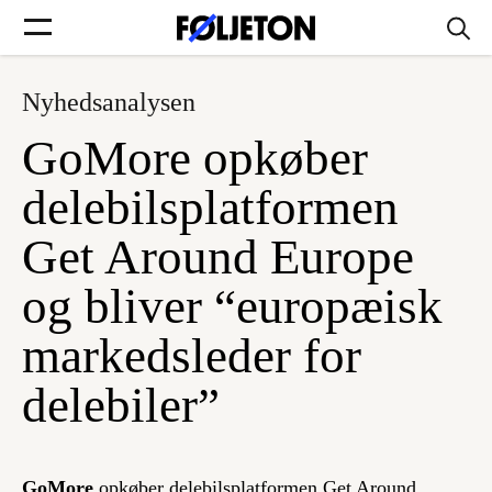
Nyhedsanalysen
Forsider
GoMore opkøber
Føljetoner
delebilsplatformen
Get Around Europe
og bliver “europæisk
Søg
markedsleder for
Min side
delebiler”
Log ind
GoMore
opkøber delebilsplatformen Get Around