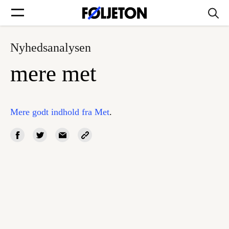
Nyhedsanalysen
Forsider
mere met
Føljetoner
Mere godt indhold fra Met
.
Søg
Min side
Log ind