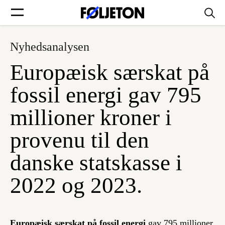
Nyhedsanalysen
Forsider
Europæisk særskat på
Føljetoner
fossil energi gav 795
millioner kroner i
provenu til den
Søg
danske statskasse i
Min side
2022 og 2023.
Log ind
Europæisk særskat på fossil energi
gav 795 millioner