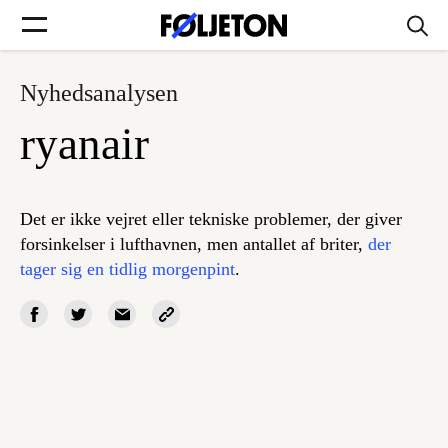
Nyhedsanalysen
Forsider
ryanair
Føljetoner
Det er ikke vejret eller tekniske problemer, der giver
forsinkelser i lufthavnen, men antallet af briter,
der
tager sig en tidlig morgenpint
.
Søg
Min side
Log ind