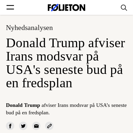
Nyhedsanalysen
Forsider
Donald Trump afviser
Føljetoner
Irans modsvar på
USA's seneste bud på
en fredsplan
Søg
Min side
Donald Trump
afviser Irans modsvar på USA’s seneste
bud på en fredsplan.
Log ind