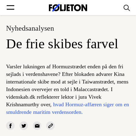
Nyhedsanalysen
Forsider
De frie skibes farvel
Føljetoner
Varsler lukningen af Hormuzstrædet enden på den fri
sejlads i verdenshavene? Efter blokaden advarer Kina
internationale skibe mod at sejle i Taiwanstrædet, mens
Søg
Indonesien overvejer en told i Malaccastrædet. I
videnskab.dk reflekterer lektor i jura Vivek
Min side
Krishnamurthy over,
hvad Hormuz-affæren siger om en
smuldrende maritim verdensorden.
Log ind