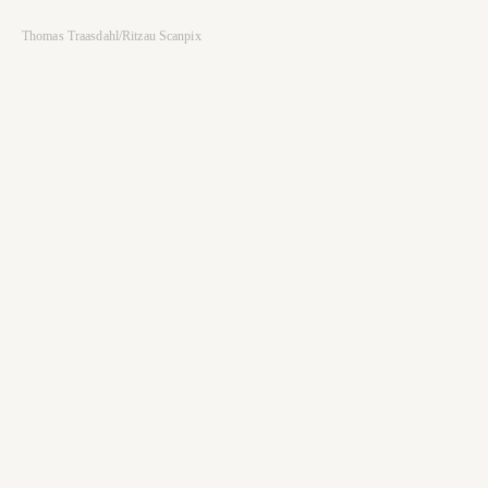
Thomas Traasdahl/Ritzau Scanpix