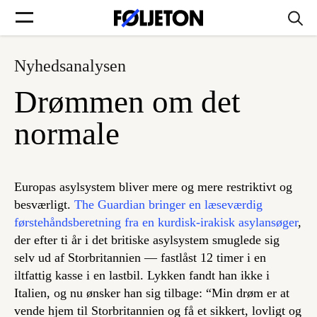
Nyhedsanalysen
Forsider
Drømmen om det
Føljetoner
normale
Europas asylsystem bliver mere og mere restriktivt og
Søg
besværligt.
The Guardian bringer en læseværdig
førstehåndsberetning fra en kurdisk-irakisk asylansøger
,
der efter ti år i det britiske asylsystem smuglede sig
Min side
selv ud af Storbritannien — fastlåst 12 timer i en
iltfattig kasse i en lastbil. Lykken fandt han ikke i
Log ind
Italien, og nu ønsker han sig tilbage: “Min drøm er at
vende hjem til Storbritannien og få et sikkert, lovligt og