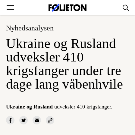
Nyhedsanalysen
Forsider
Ukraine og Rusland
Føljetoner
udveksler 410
krigsfanger under tre
dage lang våbenhvile
Søg
Min side
Ukraine og Rusland
udveksler 410 krigsfanger.
Log ind