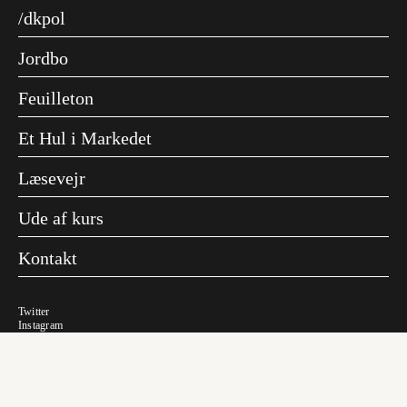
/dkpol
Jordbo
Feuilleton
Et Hul i Markedet
Læsevejr
Ude af kurs
Kontakt
Twitter
Instagram
Facebook
Føljeton
Dyrkøb 7, 1
1166 København K