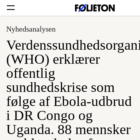
Nyhedsanalysen
Forsider
Verdenssundhedsorgani
Føljetoner
(WHO) erklærer
offentlig
sundhedskrise som
Søg
følge af Ebola-udbrud
Min side
i DR Congo og
Uganda. 88 mennsker
Log ind