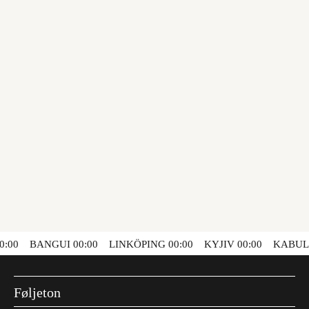
:00
BANGUI
00:00
LINKÖPING
00:00
KYJIV
00:00
KABUL
Føljeton