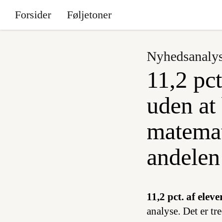
Forsider
Føljetoner
Nyhedsanaly
11,2 pct
uden at
matemati
andelen 
11,2 pct. af eleve
analyse. Det er tre