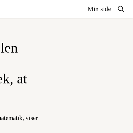
Min side
olen
æk, at
atematik, viser