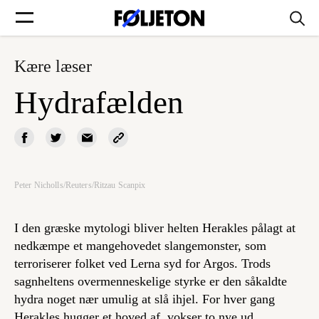
Kære læser
Forsider
Hydrafælden
Føljetoner
Peter Nicholls/Reuters/Ritzau Scanpix
Søg
I den græske mytologi bliver helten Herakles pålagt at
Min side
nedkæmpe et mangehovedet slangemonster, som
terroriserer folket ved Lerna syd for Argos. Trods
sagnheltens overmenneskelige styrke er den såkaldte
Log ind
hydra noget nær umulig at slå ihjel. For hver gang
Herakles hugger et hoved af, vokser to nye ud.