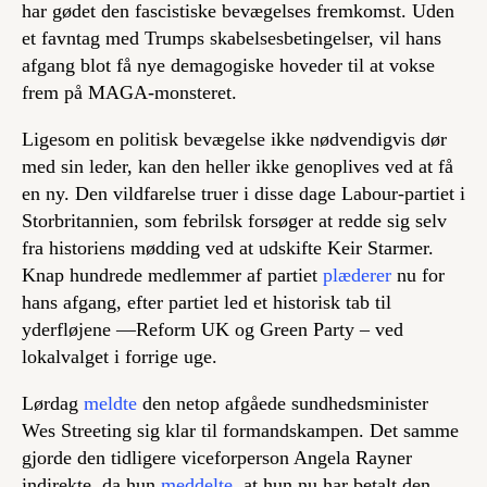
har gødet den fascistiske bevægelses fremkomst. Uden
et favntag med Trumps skabelsesbetingelser, vil hans
afgang blot få nye demagogiske hoveder til at vokse
frem på MAGA-monsteret.
Ligesom en politisk bevægelse ikke nødvendigvis dør
med sin leder, kan den heller ikke genoplives ved at få
en ny. Den vildfarelse truer i disse dage Labour-partiet i
Storbritannien, som febrilsk forsøger at redde sig selv
fra historiens mødding ved at udskifte Keir Starmer.
Knap hundrede medlemmer af partiet
plæderer
nu for
hans afgang, efter partiet led et historisk tab til
yderfløjene —Reform UK og Green Party – ved
lokalvalget i forrige uge.
Lørdag
meldte
den netop afgåede sundhedsminister
Wes Streeting sig klar til formandskampen. Det samme
gjorde den tidligere viceforperson Angela Rayner
indirekte, da hun
meddelte
, at hun nu har betalt den