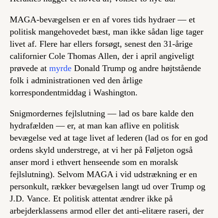
MAGA-bevægelsen er en af vores tids hydraer — et
politisk mangehovedet bæst, man ikke sådan lige tager
livet af. Flere har ellers forsøgt, senest den 31-årige
californier Cole Thomas Allen, der i april angiveligt
prøvede at
myrde
Donald Trump og andre højtstående
folk i administrationen ved den årlige
korrespondentmiddag i Washington.
Snigmordernes fejlslutning — lad os bare kalde den
hydrafælden — er, at man kan aflive en politisk
bevægelse ved at tage livet af lederen (lad os for en god
ordens skyld understrege, at vi her på Føljeton også
anser mord i ethvert henseende som en moralsk
fejlslutning). Selvom MAGA i vid udstrækning er en
personkult, rækker bevægelsen langt ud over Trump og
J.D. Vance. Et politisk attentat ændrer ikke på
arbejderklassens armod eller det anti-elitære raseri, der