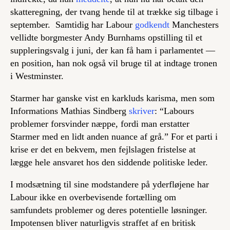
skatteregning, der tvang hende til at trække sig tilbage i
september. Samtidig har Labour
godkendt
Manchesters
vellidte borgmester Andy Burnhams opstilling til et
suppleringsvalg i juni, der kan få ham i parlamentet —
en position, han nok også vil bruge til at indtage tronen
i Westminster.
Starmer har ganske vist en karkluds karisma, men som
Informations Mathias Sindberg
skriver
: “Labours
problemer forsvinder næppe, fordi man erstatter
Starmer med en lidt anden nuance af grå.” For et parti i
krise er det en bekvem, men fejlslagen fristelse at
lægge hele ansvaret hos den siddende politiske leder.
I modsætning til sine modstandere på yderfløjene har
Labour ikke en overbevisende fortælling om
samfundets problemer og deres potentielle løsninger.
Impotensen bliver naturligvis straffet af en britisk