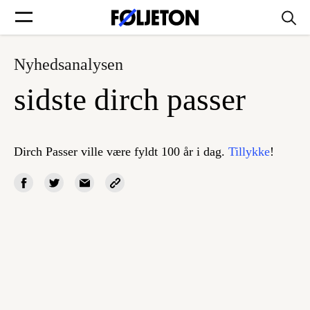
Nyhedsanalysen
Forsider
sidste dirch passer
Føljetoner
Dirch Passer ville være fyldt 100 år i dag.
Tillykke
!
Søg
Min side
Log ind