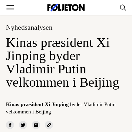
Nyhedsanalysen
Forsider
Kinas præsident Xi
Føljetoner
Jinping byder
Vladimir Putin
velkommen i Beijing
Søg
Min side
Kinas præsident Xi Jinping
byder Vladimir Putin
velkommen i Beijing
Log ind