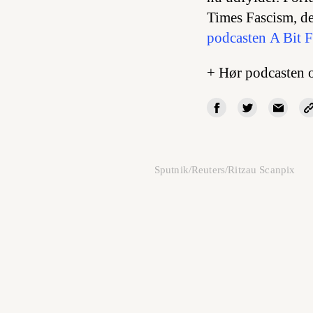
Times Fascism
, d
podcasten
A Bit 
+ Hør podcasten 
Sputnik/Reuters/Ritzau Scanpix