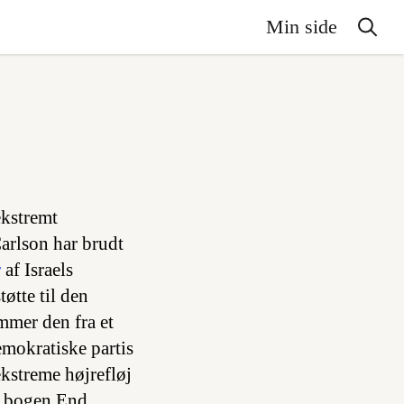
Min side
kstremt
arlson har brudt
r
af Israels
øtte til den
mmer den fra et
emokratiske partis
 ekstreme højrefløj
ve bogen
End