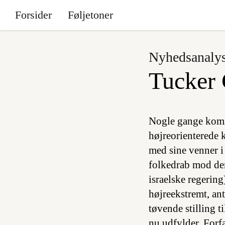
Forsider
Føljetoner
Nyhedsanaly
Tucker 
Nogle gange komm
højreorienterede 
med sine venner i 
folkedrab mod den
israelske regerin
højreekstremt, an
tøvende stilling t
nu udfylder. Forf