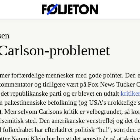
sen
Carlson-problemet
er forfærdelige mennesker med gode pointer. Den e
kommentator og tidligere vært på Fox News Tucker C
det republikanske parti og er blevet en udtalt
kritike
 palæstinensiske befolkning (og USA’s urokkelige st
g). Men selvom Carlsons kritik er velbegrundet, så ko
tisemitisk sted. Den amerikanske venstrefløj og det d
il folkedrabet har efterladt et politisk “hul”, som den
atter Naomi Klein har brugt det seneste år på at skri