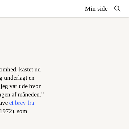
Min side
nsomhed, kastet ud
g underlagt en
 jeg var ude hvor
ingen af måneden.”
gave
et brev fra
1972), som