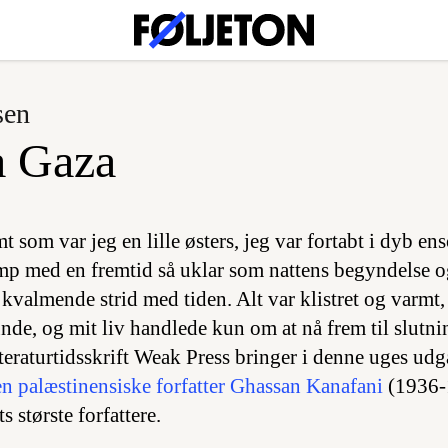
sen
a Gaza
mt som var jeg en lille østers, jeg var fortabt i dyb e
amp med en fremtid så uklar som nattens begyndelse o
 kvalmende strid med tiden. Alt var klistret og varmt,
nde, og mit liv handlede kun om at nå frem til slutn
tteraturtidsskrift Weak Press bringer i denne uges ud
en palæstinensiske forfatter Ghassan Kanafani
(1936-
s største forfattere.