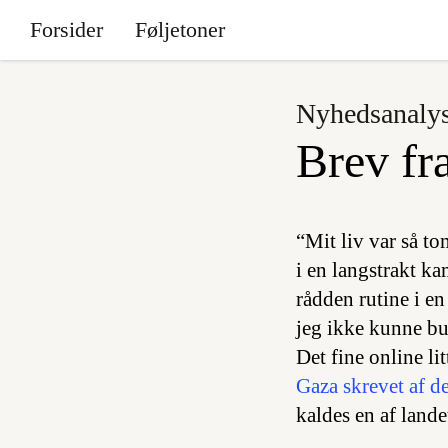
Forsider
Føljetoner
Nyhedsanaly
Brev fr
“Mit liv var så to
i en langstrakt k
rådden rutine i en
jeg ikke kunne bu
Det fine online li
Gaza skrevet af d
kaldes en af landet