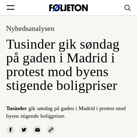
Nyhedsanalysen
Forsider
Tusinder gik søndag
Føljetoner
på gaden i Madrid i
protest mod byens
stigende boligpriser
Søg
Min side
Tusinder
gik søndag på gaden i Madrid i protest mod
byens stigende boligpriser.
Log ind