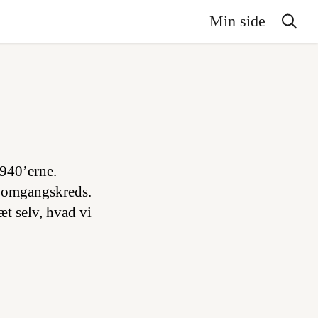
Min side
1940’erne.
es omgangskreds.
æt selv, hvad vi