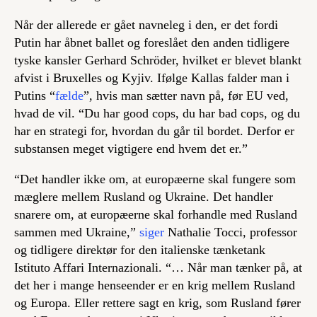
Når der allerede er gået navneleg i den, er det fordi
Putin har åbnet ballet og foreslået den anden tidligere
tyske kansler Gerhard Schröder, hvilket er blevet blankt
afvist i Bruxelles og Kyjiv. Ifølge Kallas falder man i
Putins “
fælde
”, hvis man sætter navn på, før EU ved,
hvad de vil. “Du har good cops, du har bad cops, og du
har en strategi for, hvordan du går til bordet. Derfor er
substansen meget vigtigere end hvem det er.”
“Det handler ikke om, at europæerne skal fungere som
mæglere mellem Rusland og Ukraine. Det handler
snarere om, at europæerne skal forhandle med Rusland
sammen med Ukraine,”
siger
Nathalie Tocci, professor
og tidligere direktør for den italienske tænketank
Istituto Affari Internazionali. “… Når man tænker på, at
det her i mange henseender er en krig mellem Rusland
og Europa. Eller rettere sagt en krig, som Rusland fører