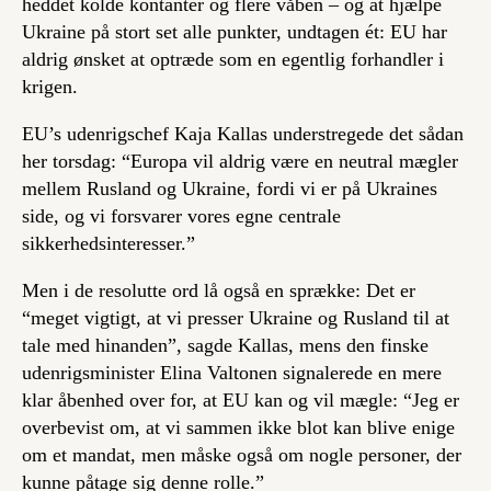
heddet kolde kontanter og flere våben – og at hjælpe
Ukraine på stort set alle punkter, undtagen ét: EU har
aldrig ønsket at optræde som en egentlig forhandler i
krigen.
EU’s udenrigschef Kaja Kallas understregede det sådan
her torsdag: “Europa vil aldrig være en neutral mægler
mellem Rusland og Ukraine, fordi vi er på Ukraines
side, og vi forsvarer vores egne centrale
sikkerhedsinteresser.”
Men i de resolutte ord lå også en sprække: Det er
“meget vigtigt, at vi presser Ukraine og Rusland til at
tale med hinanden”, sagde Kallas, mens den finske
udenrigsminister Elina Valtonen signalerede en mere
klar åbenhed over for, at EU kan og vil mægle: “Jeg er
overbevist om, at vi sammen ikke blot kan blive enige
om et mandat, men måske også om nogle personer, der
kunne påtage sig denne rolle.”