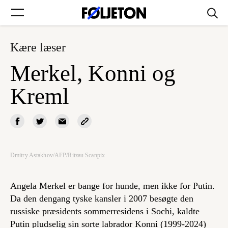
Kære læser
Forsider
Merkel, Konni og
Føljetoner
Kreml
Søg
Dmitry Astakhov/AFP/Ritzau Scanpix
Min side
Angela Merkel er bange for hunde, men ikke for Putin.
Da den dengang tyske kansler i 2007 besøgte den
Log ind
russiske præsidents sommerresidens i Sochi, kaldte
Putin pludselig sin sorte labrador Konni (1999-2024)