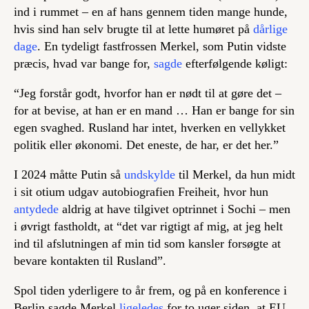
ind i rummet – en af hans gennem tiden mange hunde,
hvis sind han selv brugte til at lette humøret på
dårlige
dage
. En tydeligt fastfrossen Merkel, som Putin vidste
præcis, hvad var bange for,
sagde
efterfølgende køligt:
“Jeg forstår godt, hvorfor han er nødt til at gøre det –
for at bevise, at han er en mand … Han er bange for sin
egen svaghed. Rusland har intet, hverken en vellykket
politik eller økonomi. Det eneste, de har, er det her.”
I 2024 måtte Putin så
undskylde
til Merkel, da hun midt
i sit otium udgav autobiografien Freiheit, hvor hun
antydede
aldrig at have tilgivet optrinnet i Sochi – men
i øvrigt fastholdt, at “det var rigtigt af mig, at jeg helt
ind til afslutningen af min tid som kansler forsøgte at
bevare kontakten til Rusland”.
Spol tiden yderligere to år frem, og på en konference i
Berlin sagde Merkel
ligeledes
for to uger siden, at EU