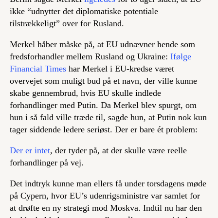
ikke “udnytter det diplomatiske potentiale
tilstrækkeligt” over for Rusland.
Merkel håber måske på, at EU udnævner hende som
fredsforhandler mellem Rusland og Ukraine:
Ifølge
Financial Times
har Merkel i EU-kredse været
overvejet som muligt bud på et navn, der ville kunne
skabe gennembrud, hvis EU skulle indlede
forhandlinger med Putin. Da Merkel blev spurgt, om
hun i så fald ville træde til, sagde hun, at Putin nok kun
tager siddende ledere seriøst. Der er bare ét problem:
Der er intet
, der tyder på, at der skulle være reelle
forhandlinger på vej.
Det indtryk kunne man ellers få under torsdagens møde
på Cypern, hvor EU’s udenrigsministre var samlet for
at drøfte en ny strategi mod Moskva. Indtil nu har den