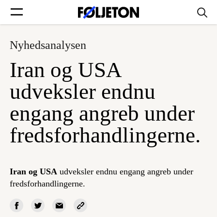
Nyhedsanalysen
Forsider
Iran og USA
Føljetoner
udveksler endnu
engang angreb under
fredsforhandlingerne.
Søg
Min side
Iran og USA
udveksler endnu engang angreb under
fredsforhandlingerne.
Log ind