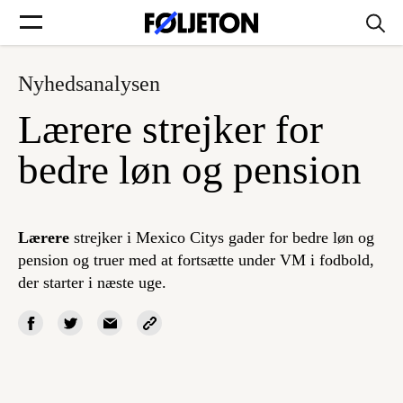
Nyhedsanalysen
Forsider
Lærere strejker for
Føljetoner
bedre løn og pension
Lærere
strejker i Mexico Citys gader for bedre løn og
Søg
pension og truer med at fortsætte under VM i fodbold,
der starter i næste uge.
Min side
Log ind