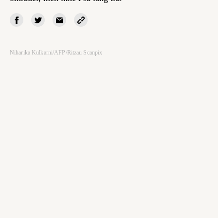
Niharika Kulkarni/AFP/Ritzau Scanpix