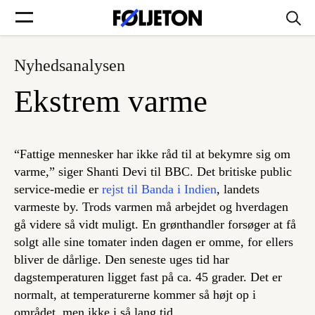
Nyhedsanalysen
Forsider
Ekstrem varme
Føljetoner
“Fattige mennesker har ikke råd til at bekymre sig om
varme,” siger Shanti Devi til BBC. Det britiske public
service-medie er
rejst til Banda i Indien
, landets
Søg
varmeste by. Trods varmen må arbejdet og hverdagen
gå videre så vidt muligt. En grønthandler forsøger at få
Min side
solgt alle sine tomater inden dagen er omme, for ellers
bliver de dårlige. Den seneste uges tid har
dagstemperaturen ligget fast på ca. 45 grader. Det er
Log ind
normalt, at temperaturerne kommer så højt op i
området, men ikke i så lang tid.