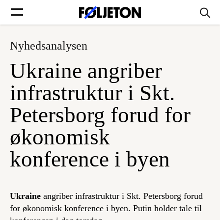
Nyhedsanalysen
Forsider
Ukraine angriber
Føljetoner
infrastruktur i Skt.
Petersborg forud for
økonomisk
Søg
konference i byen
Min side
Ukraine
angriber infrastruktur i Skt. Petersborg forud
Log ind
for økonomisk konference i byen. Putin holder tale til