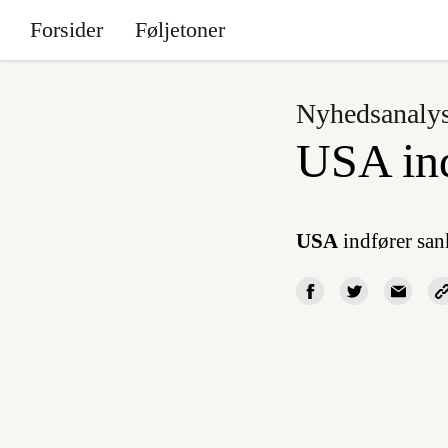
Forsider
Føljetoner
Nyhedsanaly
USA ind
USA
indfører san